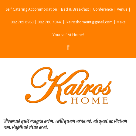
Self Catering Accommodation | Bed & Breakfast | Conference | Venue |
082 785 8983 | 082 780 7044
|
kairoshomeint@gmail.com | Make
Yourself At Home!
Vivamus quis magna enim. Aliquam urna mi, aliquet ac dictum
non, dapibus vitae erat.