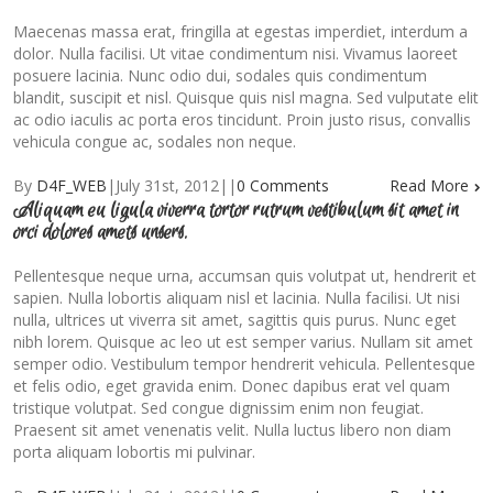
Maecenas massa erat, fringilla at egestas imperdiet, interdum a
dolor. Nulla facilisi. Ut vitae condimentum nisi. Vivamus laoreet
posuere lacinia. Nunc odio dui, sodales quis condimentum
blandit, suscipit et nisl. Quisque quis nisl magna. Sed vulputate elit
ac odio iaculis ac porta eros tincidunt. Proin justo risus, convallis
vehicula congue ac, sodales non neque.
By
D4F_WEB
|
July 31st, 2012
|
|
0 Comments
Read More
Aliquam eu ligula viverra tortor rutrum vestibulum sit amet in
orci dolores amets unsers.
Pellentesque neque urna, accumsan quis volutpat ut, hendrerit et
sapien. Nulla lobortis aliquam nisl et lacinia. Nulla facilisi. Ut nisi
nulla, ultrices ut viverra sit amet, sagittis quis purus. Nunc eget
nibh lorem. Quisque ac leo ut est semper varius. Nullam sit amet
semper odio. Vestibulum tempor hendrerit vehicula. Pellentesque
et felis odio, eget gravida enim. Donec dapibus erat vel quam
tristique volutpat. Sed congue dignissim enim non feugiat.
Praesent sit amet venenatis velit. Nulla luctus libero non diam
porta aliquam lobortis mi pulvinar.