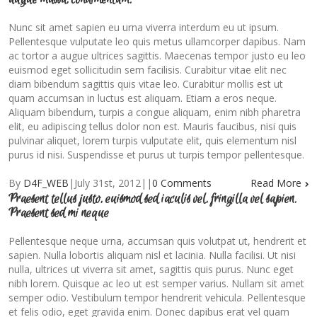
Nunc sit amet sapien eu urna viverra interdum eu ut ipsum.
Pellentesque vulputate leo quis metus ullamcorper dapibus. Nam
ac tortor a augue ultrices sagittis. Maecenas tempor justo eu leo
euismod eget sollicitudin sem facilisis. Curabitur vitae elit nec
diam bibendum sagittis quis vitae leo. Curabitur mollis est ut
quam accumsan in luctus est aliquam. Etiam a eros neque.
Aliquam bibendum, turpis a congue aliquam, enim nibh pharetra
elit, eu adipiscing tellus dolor non est. Mauris faucibus, nisi quis
pulvinar aliquet, lorem turpis vulputate elit, quis elementum nisl
purus id nisi. Suspendisse et purus ut turpis tempor pellentesque.
By
D4F_WEB
|
July 31st, 2012
|
|
0 Comments
Read More
Praesent tellus justo, euismod sed iaculis vel, fringilla vel sapien.
Praesent sed mi neque
Pellentesque neque urna, accumsan quis volutpat ut, hendrerit et
sapien. Nulla lobortis aliquam nisl et lacinia. Nulla facilisi. Ut nisi
nulla, ultrices ut viverra sit amet, sagittis quis purus. Nunc eget
nibh lorem. Quisque ac leo ut est semper varius. Nullam sit amet
semper odio. Vestibulum tempor hendrerit vehicula. Pellentesque
et felis odio, eget gravida enim. Donec dapibus erat vel quam