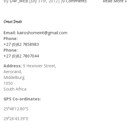
By
D4F_WEB
|
July 31st, 2012
|
|
0 Comments
Read More
Contact Details
Email:
kairoshomeint@gmail.com
Phone:
+27 (0)82 7858983
Phone:
+27 (0)82 7807044
Address:
9 Hexrivier Street,
Aerorand,
Middelburg
1050
South Africa
GPS Co-ordinates:
25⁰48’12.80”S
29⁰26’43.39”E