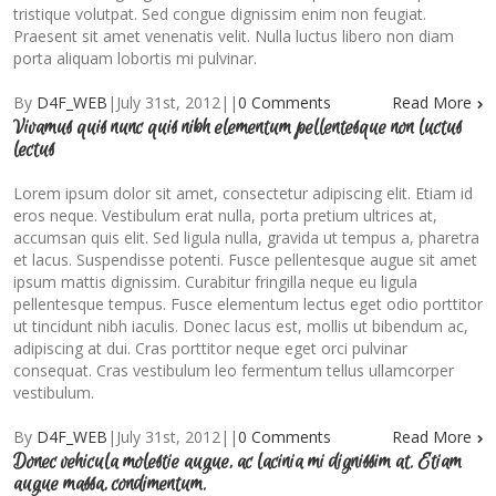
tristique volutpat. Sed congue dignissim enim non feugiat.
Praesent sit amet venenatis velit. Nulla luctus libero non diam
porta aliquam lobortis mi pulvinar.
By
D4F_WEB
|
July 31st, 2012
|
|
0 Comments
Read More
Vivamus quis nunc quis nibh elementum pellentesque non luctus
lectus
Lorem ipsum dolor sit amet, consectetur adipiscing elit. Etiam id
eros neque. Vestibulum erat nulla, porta pretium ultrices at,
accumsan quis elit. Sed ligula nulla, gravida ut tempus a, pharetra
et lacus. Suspendisse potenti. Fusce pellentesque augue sit amet
ipsum mattis dignissim. Curabitur fringilla neque eu ligula
pellentesque tempus. Fusce elementum lectus eget odio porttitor
ut tincidunt nibh iaculis. Donec lacus est, mollis ut bibendum ac,
adipiscing at dui. Cras porttitor neque eget orci pulvinar
consequat. Cras vestibulum leo fermentum tellus ullamcorper
vestibulum.
By
D4F_WEB
|
July 31st, 2012
|
|
0 Comments
Read More
Donec vehicula molestie augue, ac lacinia mi dignissim at. Etiam
augue massa, condimentum.